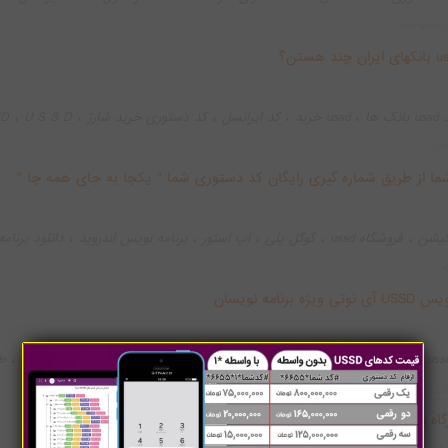
،
 کد دستوری
،
،
،
،
،
 بانک ها
ussd خرید
کد ایرانسل
کد دستوری خرید شارژ
U S S D
SSD
،
،
،
،
ری چیست؟
کد دستوری اداره
بانک
کد دستوری بانک سپه
#کد_دستوری_بان
ما از طریق شماره گیری رایگان کد دستوری شما " یکجا به جای همه جا "
،
،
،
،
،
یکیشن
فروشگاه ussd
گوگل پلی
اپ استور
برنامه نویس اندروید
دانلود برنامه
،
،
پلیکیشن با کد دستوری
app store
امه نویسان
،
،
،
،
،
وب سرویس آی نوتی
سورس کد ussd
U S S D inoti
خرید کد ussd
ط
،
،
وب سرویس یو اس اس دی چیست؟