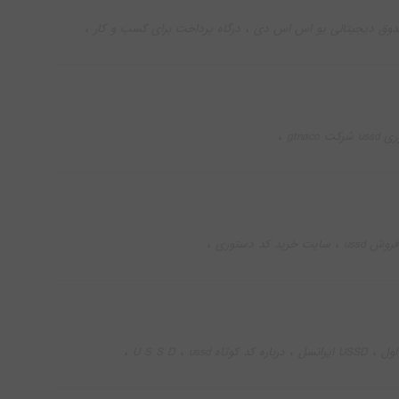
،
،
وق دیجیتالی یو اس اس دی
درگاه پرداخت برای کسب و کار
،
gtnaco
،
،
،
تهران
قیمت کدهای یو اس اس دی
کد دستوری شرکت
،
،
وش ussd
سایت خرید کد دستوری
،
،
 دی
شرکت گسترش طراحان نقش الماس
،
،
کد دستوری gtnaco inoti
پلتفرم ارتباطی ussd
،
،
،
،
USSD ایرانسل
درباره کد کوتاه ussd
U S S D