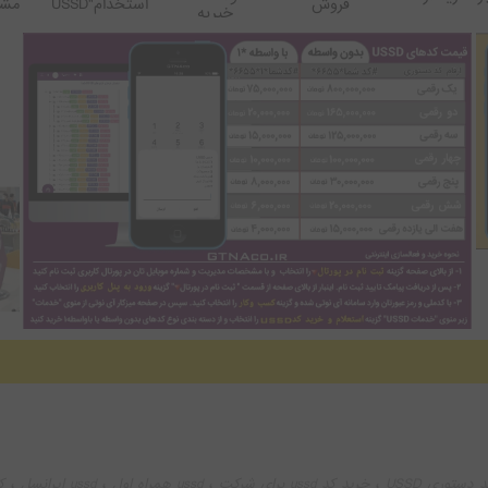
فروش
استخدام"USSD
مشت
خیریه
لیست قیمت کدهای دستوری و تعرفه ی خدمات آی نوتی
،
،
،
،
ستوری USSD
خرید کد ussd برای شرکت
ussd همراه اول
ussd ایرانسل
ک