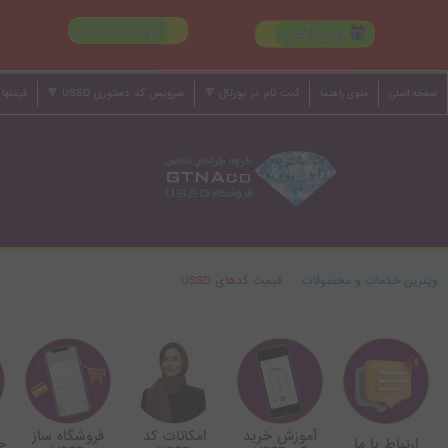
ثبت نام در پورتال 🔻
سرویس کد دستوری USSD 🔻
صفحه اصلی
منوی راهنما
قیمتها 
ویترین خدمات و محصولات
قیمت کدهای USSD
آموزش خرید
امکانات کد
فروشگاه ساز
ارتباط با ما
چ