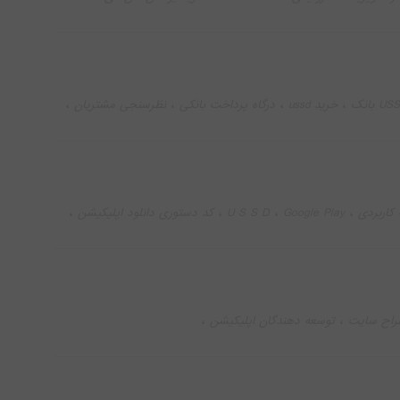
،
،
،
،
U بانک
خرید ussd
درگاه پرداخت بانکی
نظرسنجی مشتریان
،
،
ک
#یو_اس_اس_دی
،
،
،
،
 کاربردی
Google Play
U S S D
کد دستوری دانلود اپلیکیشن
،
،
راح سایت
توسعه دهندگان اپلیکیشن