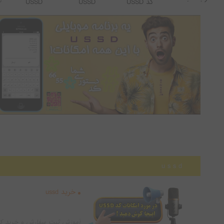
کد USSD
USSD
USSD
کد دستوری ussd چیست و از کجا می توان کد دستوری تهیه
کرد؟
u s s d
خرید ussd
آموزش ثبت سفارش و خرید کد د