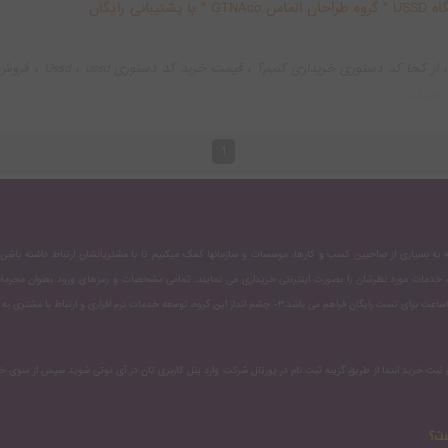
نی رایگان
،
،
،
از کجا کد دستوری خریداری کنیم؟
قیمت خرید کد دستوری ussd
Ussd
فروش کد
،
،
،
،
درباره ussd
هوش مصنوعی ussd
کد دستوری شرکت آی نوتی
ussd gtnaco
d
1
ست؟